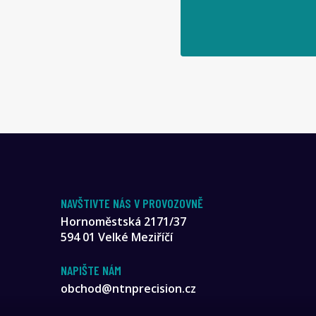
NAVŠTIVTE NÁS V PROVOZOVNĚ
Hornoměstská 2171/37
594 01 Velké Meziříčí
NAPIŠTE NÁM
obchod@ntnprecision.cz