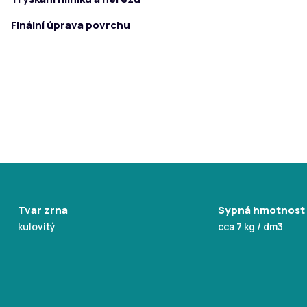
Finální úprava povrchu
Tvar zrna
Sypná hmotnost
kulovitý
cca 7 kg / dm3