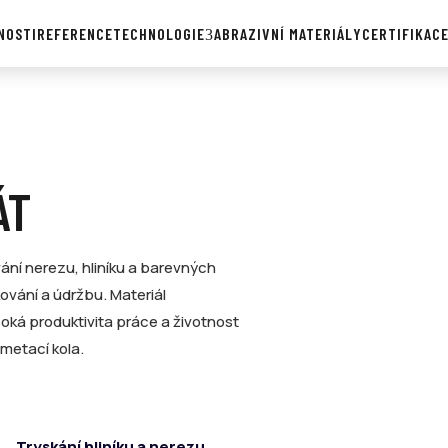
NOSTI
REFERENCE
TECHNOLOGIE
ABRAZIVNÍ MATERIÁLY
CERTIFIKAC
ÁT
ání nerezu, hliníku a barevných
ování a údržbu. Materiál
soká produktivita práce a životnost
 metací kola.
Tryskání hliníku a nerezu