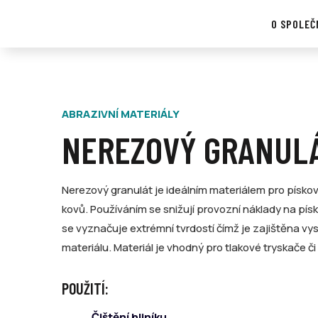
O SPOLEČ
ABRAZIVNÍ MATERIÁLY
NEREZOVÝ GRANUL
Nerezový granulát je ideálním materiálem pro pískov
kovů. Používáním se snižují provozní náklady na písk
se vyznačuje extrémní tvrdostí čímž je zajištěna vy
materiálu. Materiál je vhodný pro tlakové tryskače či
POUŽITÍ:
Čištění hliníku