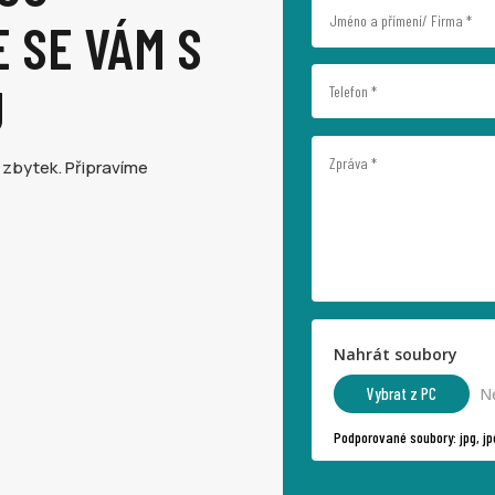
 SE VÁM S
U
 zbytek. Připravíme
Nahrát soubory
File Input
Vybrat z PC
N
Podporované soubory: jpg, jpeg