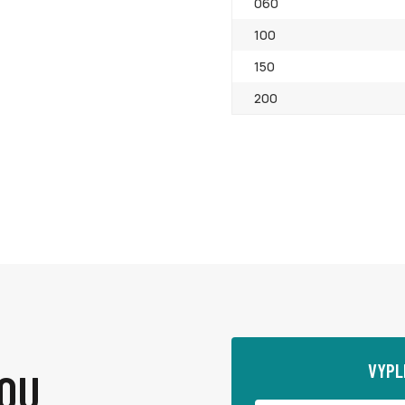
060
100
150
200
VYPL
OU