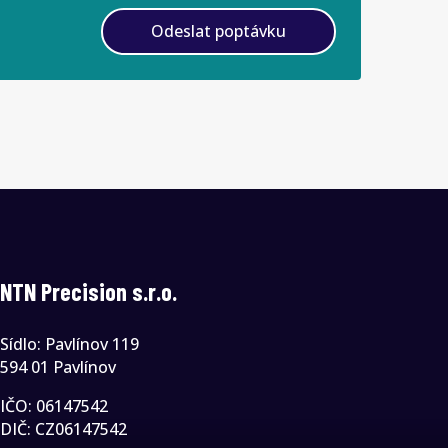
Odeslat poptávku
NTN Precision s.r.o.
Sídlo: Pavlínov 119
594 01 Pavlínov
IČO: 06147542
DIČ: CZ06147542