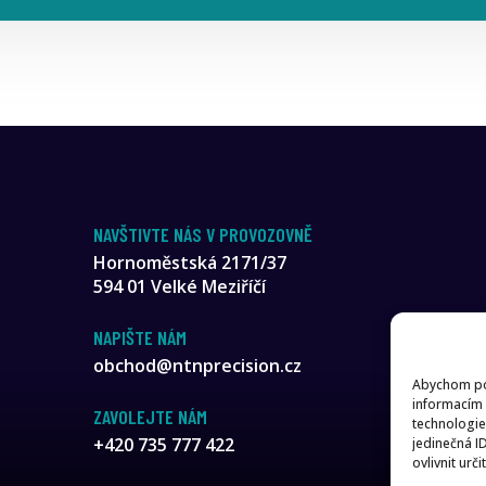
NAVŠTIVTE NÁS V PROVOZOVNĚ
Hornoměstská 2171/37
594 01 Velké Meziříčí
NAPIŠTE NÁM
obchod@ntnprecision.cz
Abychom pos
informacím 
ZAVOLEJTE NÁM
technologie
+420 735 777 422
jedinečná I
ovlivnit urči