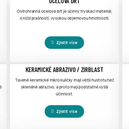
OCELOVÁ DRŤ
Ostrohranná ocelová drť je účinný tryskací materiál,
s nižší prašností, vysokou objemovou hmotností.
Zjistit více
KERAMICKÉ ABRAZIVO / ZIRBLAST
Tavené keramické mikro kuličky mají větší hustotu než
ě
skleněné abrazivo, a proto mají podstatně vyšší
účinnost.
Zjistit více