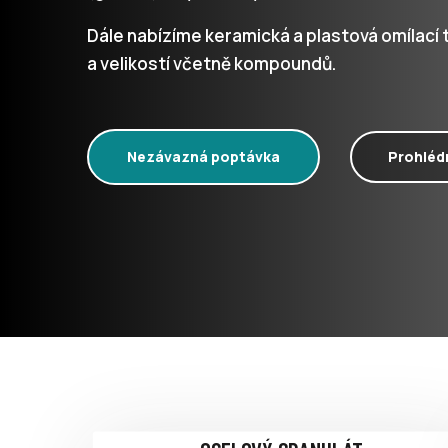
Dále nabízíme keramická a plastová omílací t
a velikostí včetně kompoundů.
Nezávazná poptávka
Prohléd