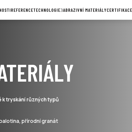
NOSTI
REFERENCE
TECHNOLOGIE
ABRAZIVNÍ MATERIÁLY
CERTIFIKAC
ATERIÁLY
é k tryskání různých typů
balotina, přírodní granát