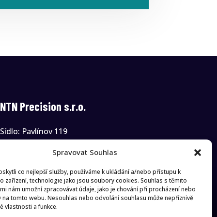
NTN Precision s.r.o.
Sídlo: Pavlínov 119
594 01 Pavlínov
Spravovat Souhlas
IČO: 06147542
DIČ: CZ06147542
kytli co nejlepší služby, používáme k ukládání a/nebo přístupu k
o zařízení, technologie jako jsou soubory cookies. Souhlas s těmito
mi nám umožní zpracovávat údaje, jako je chování při procházení nebo
D na tomto webu. Nesouhlas nebo odvolání souhlasu může nepříznivě
té vlastnosti a funkce.