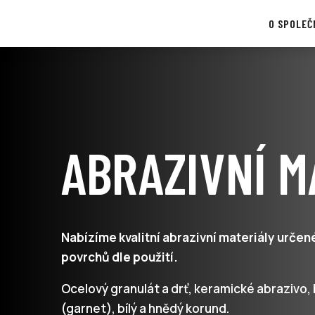
O SPOLEČ
ABRAZIVNÍ M
Nabízíme kvalitní abrazivní materiály určen
povrchů dle použití.
Ocelový granulát a drť, keramické abrazivo, 
(garnet), bílý a hnědý korund.